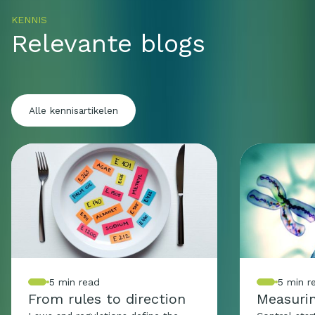
KENNIS
Relevante blogs
Alle kennisartikelen
5 min read
5 min r
From rules to direction
Measuri