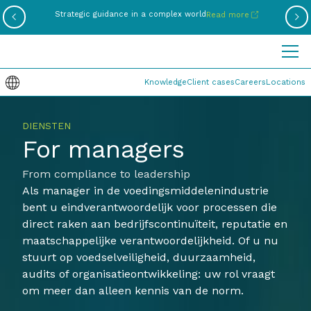
Be
Strategic guidance in a complex world
Read more
Knowledge
Client cases
Careers
Locations
DIENSTEN
For managers
From compliance to leadership
Als manager in de voedingsmiddelenindustrie
bent u eindverantwoordelijk voor processen die
direct raken aan bedrijfscontinuïteit, reputatie en
maatschappelijke verantwoordelijkheid. Of u nu
stuurt op voedselveiligheid, duurzaamheid,
audits of organisatieontwikkeling: uw rol vraagt
om meer dan alleen kennis van de norm.