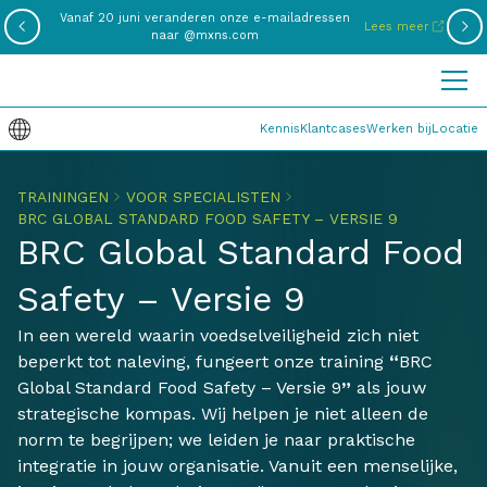
Vanaf 20 juni veranderen onze e-mailadressen
Lees meer
naar @mxns.com
Kennis
Klantcases
Werken bij
Locatie
TRAININGEN
VOOR SPECIALISTEN
BRC GLOBAL STANDARD FOOD SAFETY – VERSIE 9
BRC Global Standard Food
Safety – Versie 9
In een wereld waarin voedselveiligheid zich niet
beperkt tot naleving, fungeert onze training
“
BRC
Global Standard Food Safety – Versie 9
”
als jouw
strategische kompas. Wij helpen je niet alleen de
norm te begrijpen; we leiden je naar praktische
integratie in jouw organisatie. Vanuit een menselijke,