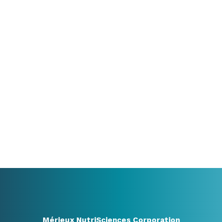
Heeft u een vraag of
wilt u sparren?
We denken graag met u mee. Of u nu al precies
weet wat u nodig heeft of nog zoekende bent,
een gesprek kan al veel duidelijk maken.
+31 416348910
info@benelux.mxns.com
Alle contactopties
Mérieux NutriSciences Corporation