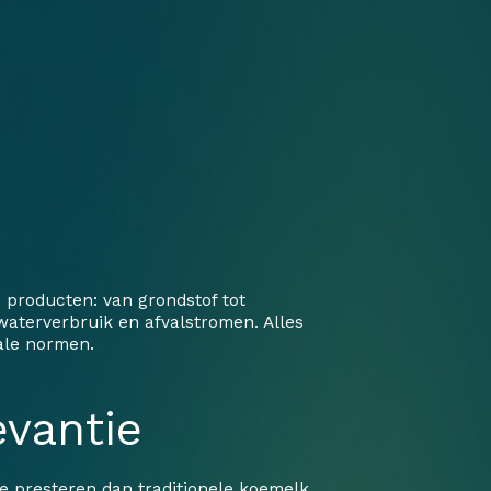
 producten: van grondstof tot
waterverbruik en afvalstromen. Alles
ale normen.
evantie
e presteren dan traditionele koemelk.