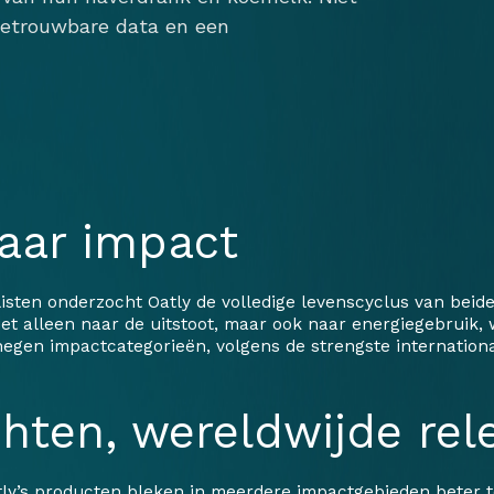
 betrouwbare data en een
naar impact
ten onderzocht Oatly de volledige levenscyclus van beide
et alleen naar de uitstoot, maar ook naar energiegebruik, 
negen impactcategorieën, volgens de strengste internation
chten, wereldwijde rel
ly’s producten bleken in meerdere impactgebieden beter t