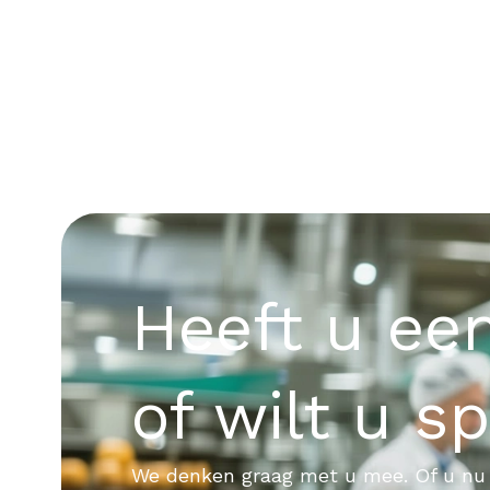
Heeft u ee
of wilt u s
We denken graag met u mee. Of u nu 