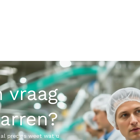
n vraag
parren?
al precies weet wat u