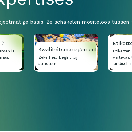
jectmatige basis. Ze schakelen moeiteloos tussen
d
Etikett
Kwaliteitsmanagement
emen is
Etiketten 
 maar
Zekerheid begint bij
visitekaa
structuur
juridisch 