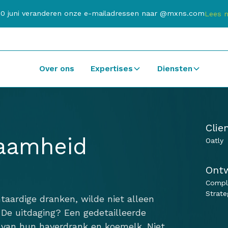
20 juni veranderen onze e-mailadressen naar @mxns.com
Lees 
Over ons
Expertises
Diensten
Clie
zaamheid
Oatly
Ontw
Compl
Strate
ntaardige dranken, wilde niet alleen
 De uitdaging? Een gedetailleerde
 van hun haverdrank en koemelk. Niet