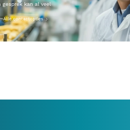
 gesprek kan al veel
om
Alle contactopties