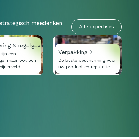
 strategisch meedenken
Alle expertises
ering & regelgeving
Verpakking
zijn een
rtje, maar ook een
De beste bescherming voor
mijnenveld.
uw product en reputatie