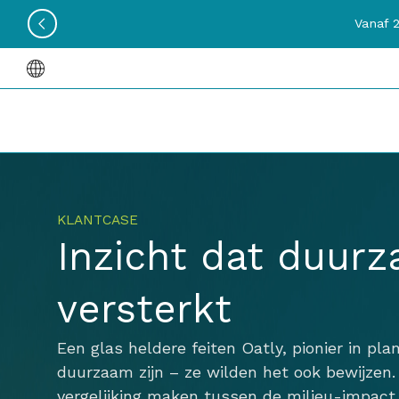
Vanaf 
KLANTCASE
Inzicht dat duur
versterkt
Een glas heldere feiten Oatly, pionier in pla
duurzaam zijn – ze wilden het ook bewijzen.
vergelijking maken tussen de milieu-impact