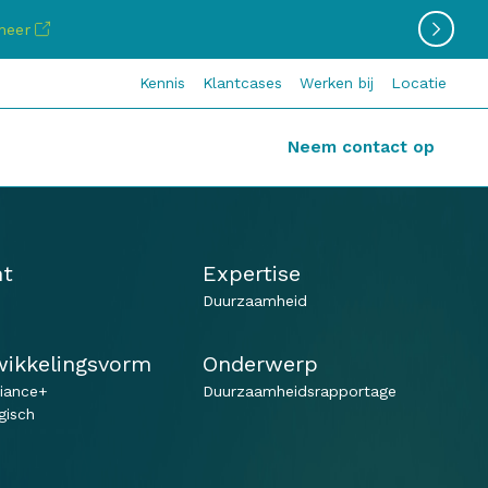
meer
Kennis
Klantcases
Werken bij
Locatie
Neem contact op
nt
Expertise
Duurzaamheid
ikkelingsvorm
Onderwerp
iance+
Duurzaamheidsrapportage
gisch