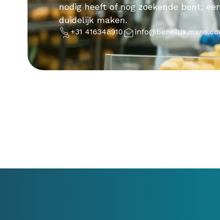
nodig heeft of nog zoekende bent, een
duidelijk maken.
+31 416348910
info@benelux.mxns.c